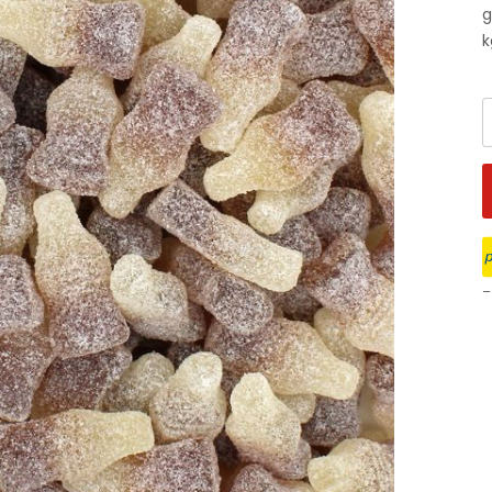
g
k
–