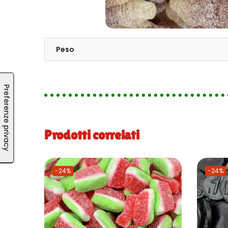
Peso
Prodotti correlati
-24%
-24%