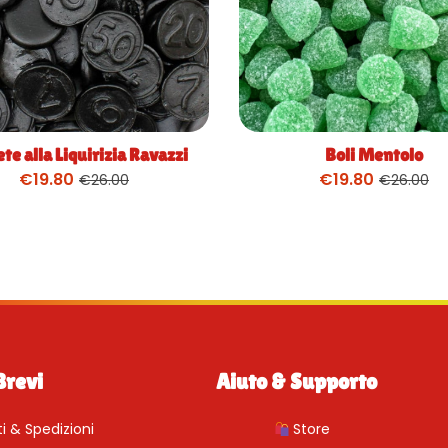
e alla Liquirizia Ravazzi
Boli Mentolo
€
19.80
€
19.80
€
26.00
€
26.00
Brevi
Aiuto & Supporto
 & Spedizioni
Store