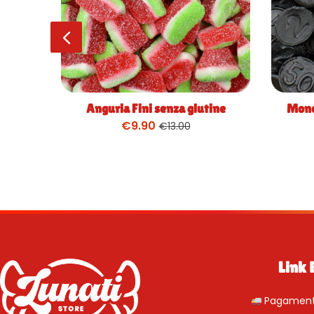
Anguria Fini senza glutine
Monet
€
9.90
€
13.00
Link 
Pagamenti