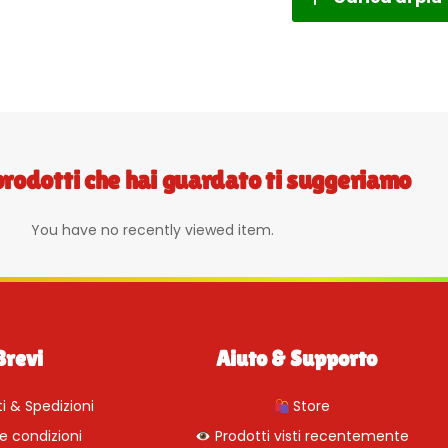
prodotti che hai guardato ti suggeriamo
You have no recently viewed item.
Brevi
Aiuto & Supporto
 & Spedizioni
Store
e condizioni
Prodotti visti recentemente