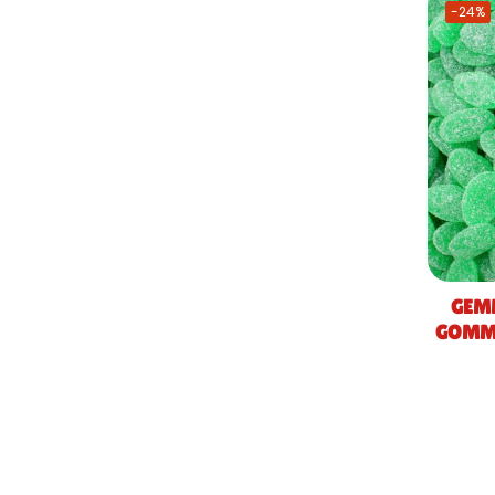
-24%
GEMM
GOMMO