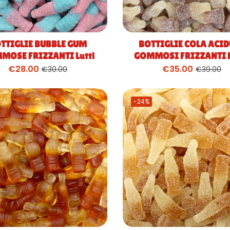
TTIGLIE BUBBLE GUM
BOTTIGLIE COLA ACI
MOSE FRIZZANTI Lutti
GOMMOSI FRIZZANTI F
€
28.00
€
35.00
€
30.00
€
39.00
-24%