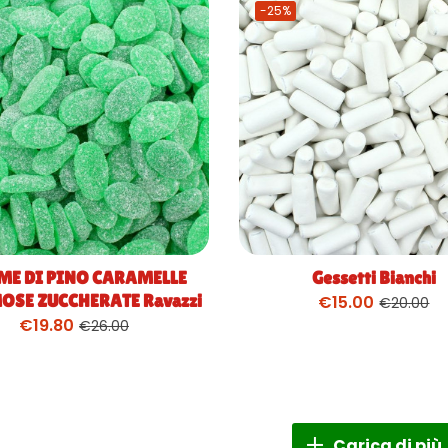
-25%
E DI PINO CARAMELLE
Gessetti Bianchi
SE ZUCCHERATE Ravazzi
€
15.00
€
20.00
€
19.80
€
26.00
Carica di più