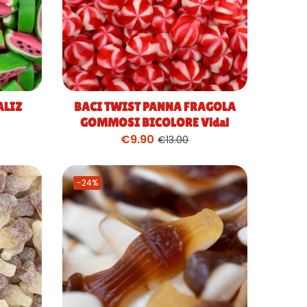
ALIZ
BACI TWIST PANNA FRAGOLA
GOMMOSI BICOLORE Vidal
€
9.90
€
13.00
-24%