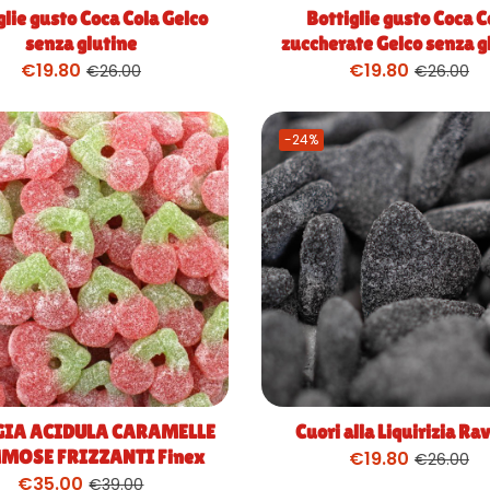
glie gusto Coca Cola Gelco
Bottiglie gusto Coca C
senza glutine
zuccherate Gelco senza g
€
19.80
€
19.80
€
26.00
€
26.00
-24%
GIA ACIDULA CARAMELLE
Cuori alla Liquirizia Ra
MOSE FRIZZANTI Finex
€
19.80
€
26.00
€
35.00
€
39.00