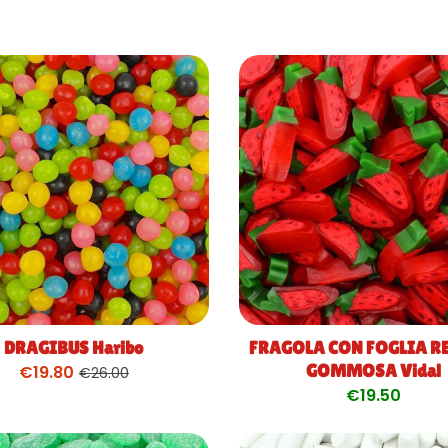
DRAGIBUS Haribo
FRAGOLA CON FOGLIA R
GOMMOSA Vidal
€
19.80
€
26.00
€
19.50