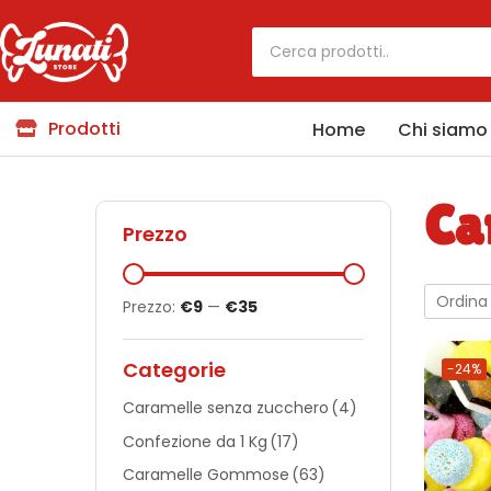
Prodotti
Home
Chi siamo
Ca
Prezzo
Ordina
Prezzo:
€9
—
€35
Categorie
-24%
Caramelle senza zucchero
(4)
Confezione da 1 Kg
(17)
Caramelle Gommose
(63)