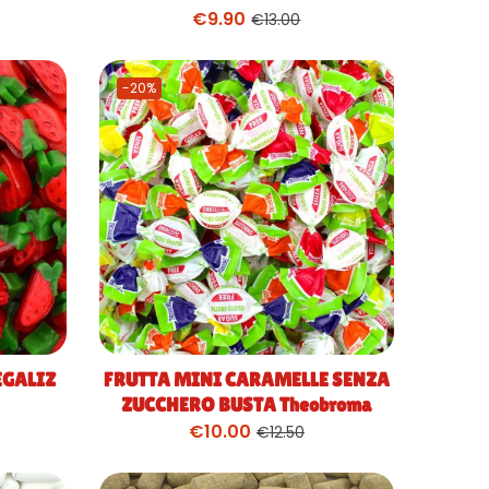
€
9.90
€
13.00
-20%
EGALIZ
FRUTTA MINI CARAMELLE SENZA
ZUCCHERO BUSTA Theobroma
€
10.00
€
12.50