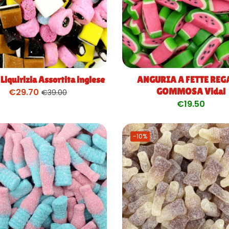
 Liquirizia Assortita inglese
ANGURIA A FETTE REG
GOMMOSA Vidal
€
29.70
€
39.00
€
19.50
-10%