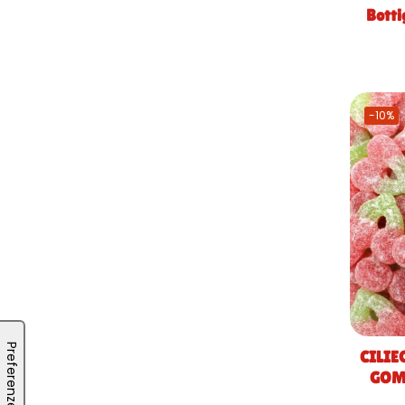
Botti
-10%
CILIE
GOM