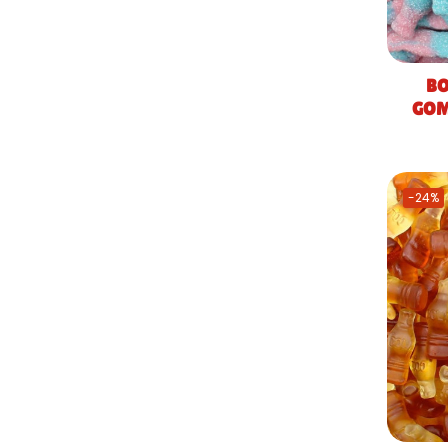
BO
GOM
-24%