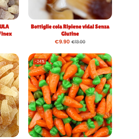
DULA
Bottiglie cola Ripiene vidal Senza
inex
Glutine
€
9.90
€
13.00
-24%