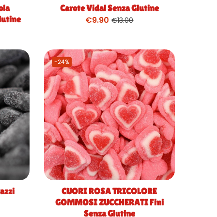
ola
Carote Vidal Senza Glutine
lutine
€
9.90
€
13.00
-24%
vazzi
CUORI ROSA TRICOLORE
GOMMOSI ZUCCHERATI Fini
Senza Glutine