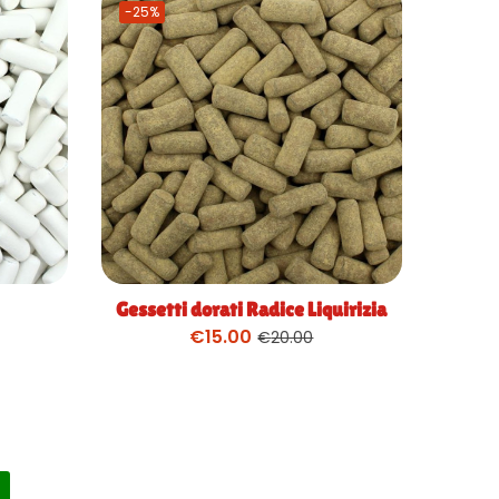
-25%
Gessetti dorati Radice Liquirizia
€
15.00
€
20.00