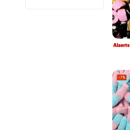
Alsorts
-7%