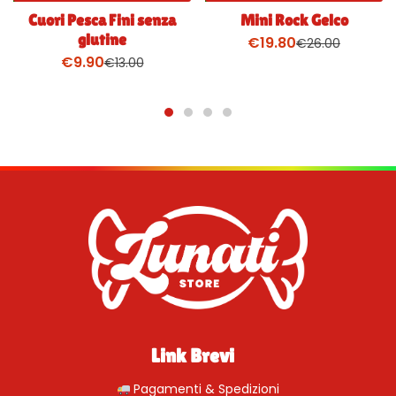
Cuori Pesca Fini senza
Mini Rock Gelco
glutine
€
19.80
€
26.00
€
9.90
€
13.00
Link Brevi
Pagamenti & Spedizioni