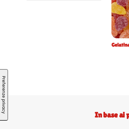
Gelatin
In base ai 