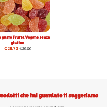
a gusto Frutta Vegane senza
glutine
€
29.70
€
39.00
prodotti che hai guardato ti suggeriamo