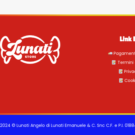
Link 
Pagamenti
Termini 
Priva
Cooki
2024 © Lunati Angelo di Lunati Emanuele & C. Snc C.F. e P.I. 01