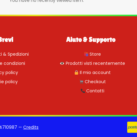
You have no recently viewed item.
Brevi
Aiuto & Supporto
 & Spedizioni
Store
e condizioni
Prodotti visti recentemente
cy policy
Il mio account
e policy
Checkout
Contatti
884710987 —
Credits